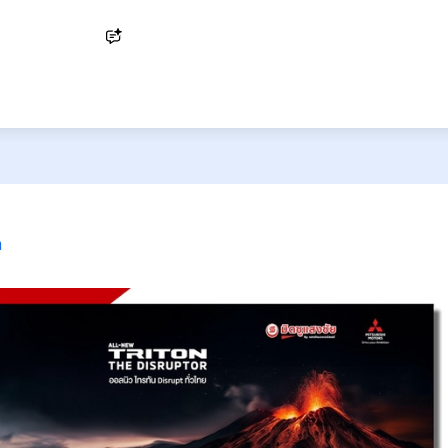
Ask AI
า