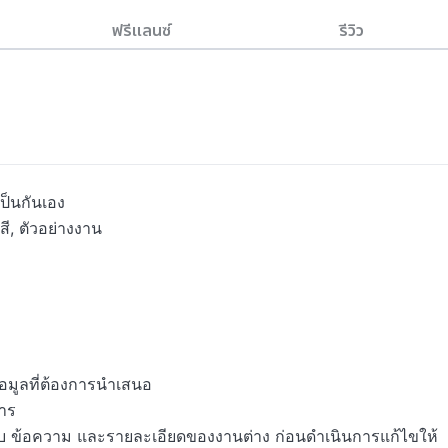
ฟรีแลนซ์
รีวิว
็นกันเอง

ี, ตัวอย่างงาน

อมูลที่ต้องการนำเสนอ

าร

บ ข้อความ และรายละเอียดของงานต่าง ก่อนดำเนินการแก้ไขให้