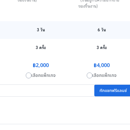
ของชิ้นงาน)

*(ขึ้นอยู่กับความยากง่าย
ของชิ้นงาน)

3
วัน
6
วัน
3 ครั้ง
3 ครั้ง
฿2,000
฿4,000
เลือกแพ็กเกจ
เลือกแพ็กเกจ
ทักแชทฟรีแลนซ์