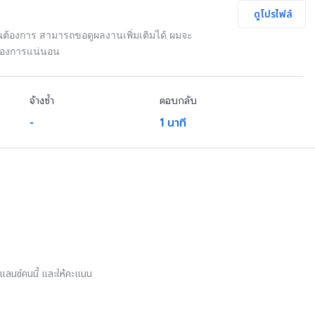
ดูโปรไฟล์
ุณต้องการ สามารถขอดูผลงานเพิ่มเติมได้ ผมจะ
้องการแน่นอน
จ้างซ้ำ
ตอบกลับ
-
1 นาที
รีแลนซ์คนนี้ และให้คะแนน