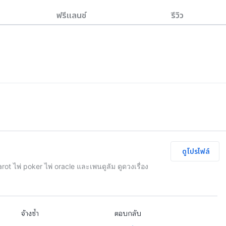
ฟรีแลนซ์
รีวิว
ดูโปรไฟล์
ot ไพ่ poker ไพ่ oracle และเพนดูลัม ดูดวงเรื่อง
จ้างซ้ำ
ตอบกลับ