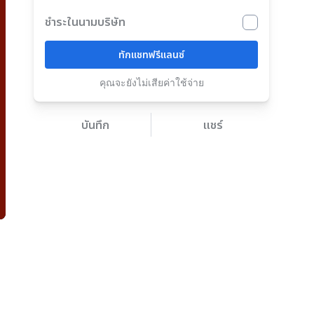
ชำระในนามบริษัท
ทักแชทฟรีแลนซ์
คุณจะยังไม่เสียค่าใช้จ่าย
บันทึก
แชร์