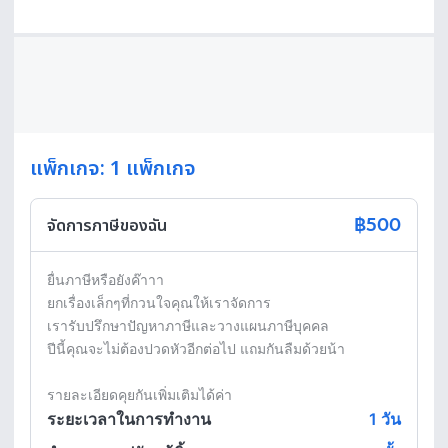
แพ็กเกจ: 1 แพ็กเกจ
฿500
จัดการภาษีของฉัน
ยื่นภาษีหรือยังค๊าาา

ยกเรื่องเล็กๆที่กวนใจคุณให้เราจัดการ

เรารับปรึกษาปัญหาภาษีและวางแผนภาษีบุคคล

ปีนี้คุณจะไม่ต้องปวดหัวอีกต่อไป แถมกันลืมด้วยน้า

ระยะเวลาในการทำงาน
1
วัน