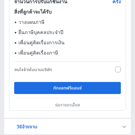
จำนวนการปรับแก้ชิ้นงาน
ครั้ง
สิ่งที่ลูกค้าจะได้รับ
•
วางแผนภาษี
•
ยื่นภาษีบุคคลประจำปี
•
เพื่อนคู่คิดเรื่องการเงิน
•
เพื่อนคู่คิดเรื่องภาษี
สนใจจ้างในนามบริษัท
ทักแชทฟรีแลนซ์
ย่อรายละเอียด
วิธีจ้างงาน
Fastwork เป็นตัวกลางถือเงินของคุณ เพื่อความปลอดภัย และฟรีแลนซ์จะได้รับเงิน หลังจากผู้ว่าจ้างจะกดอนุมัติงานแล้วเท่านั้น!
ทักแชทเพื่อคุยรายละเอียดและบรีฟงานกับฟรีแลนซ์ได้ทันทีโดยไม่มีค่าใช้จ่าย
ตกลงจ้างงาน โดยขอใบเสนอราคากับฟรีแลนซ์ ตรวจสอบรายละเอียดและชำระเงินได้ทันที
เมื่อฟรีแลนซ์ทำงานตามข้อตกลงและส่งงานขั้น สุดท้ายแล้ว ผู้จ้างสามารถตรวจสอบ ขอแก้ไขหรืออนุมัติได้ตามข้อตกลง