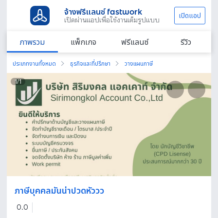
จ้างฟรีแลนซ์ fastwork
เปิดแอป
เปิดผ่านแอปเพื่อใช้งานเต็มรูปแบบ
ภาพรวม
แพ็กเกจ
ฟรีแลนซ์
รีวิว
ประเภทงานทั้งหมด
ธุรกิจและที่ปรึกษา
วางแผนภาษี
1
/
1
ภาษีบุคคลมันน่าปวดหัววว
0.0