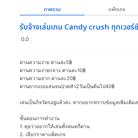
ภาพรวม
แพ็กเกจ
รับจ้างเล่นเกม Candy crush ทุกเวอร์ช
0.0
ด่านความง่าย ด่านล่ะ5฿

ด่านความง่ายกลาง ด่านละ10฿

ด่านความยาก ด่านละ20฿

ด่านยากแบบเล่นจนปวดหัว2วันเป็นต้นไป40฿

เล่นเป็นกิจวัตรอยู่แล้วค่ะ หากอยากทราบข้อมูลเพิ่มเติม
ขั้นตอนการทำงาน

1. คุยว่าอยากให้เล่นทั้งหมดกี่ด่าน 

2. เลือกราคาแพ็คเกจ
