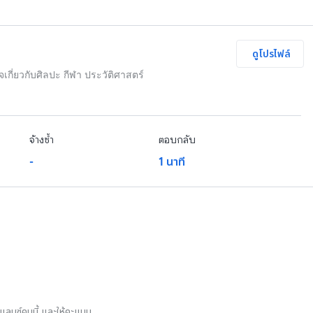
ดูโปรไฟล์
เกี่ยวกับศิลปะ กีฬา ประวัติศาสตร์
จ้างซ้ำ
ตอบกลับ
-
1 นาที
รีแลนซ์คนนี้ และให้คะแนน