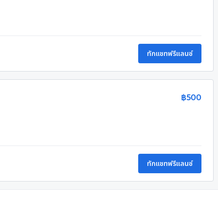
ทักแชทฟรีแลนซ์
฿500
ทักแชทฟรีแลนซ์