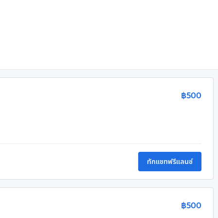
฿500
ทักแชทฟรีแลนซ์
฿500