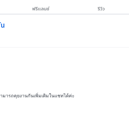
ฟรีแลนซ์
รีวิว
ัน
สามารถคุยงานกันเพิ่มเติมในแชทได้ค่ะ 
