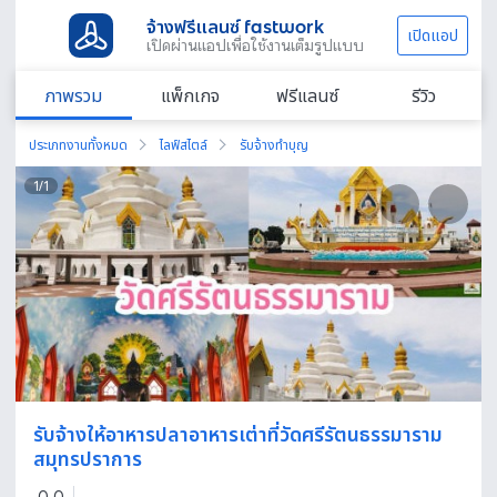
จ้างฟรีแลนซ์ fastwork
เปิดแอป
เปิดผ่านแอปเพื่อใช้งานเต็มรูปแบบ
ภาพรวม
แพ็กเกจ
ฟรีแลนซ์
รีวิว
ประเภทงานทั้งหมด
ไลฟ์สไตล์
รับจ้างทำบุญ
1
/
1
รับจ้างให้อาหารปลาอาหารเต่าที่วัดศรีรัตนธรรมาราม
สมุทรปราการ