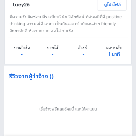
taey26
ดูโปรไฟล์
มีความรับผิดชอบ มีระเบียบวินัย วิสัยทัศน์ ทัศนคติที่ดี positive
thinking อารมณ์ดี เฮฮา เป็นกันเอง เข้ากับคนง่าย friendly
อัธยาศัยดี หัวเราะง่าย สดใส ร่าเริง
งานสำเร็จ
ขายได้
จ้างซ้ำ
ตอบกลับ
-
-
-
1 นาที
รีวิวจากผู้ว่าจ้าง ()
เริ่มจ้างฟรีแลนซ์คนนี้ และให้คะแนน