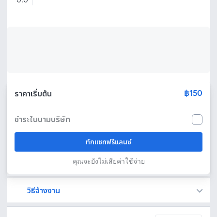
0.0
฿150
ราคาเริ่มต้น
ชำระในนามบริษัท
ทักแชทฟรีแลนซ์
คุณจะยังไม่เสียค่าใช้จ่าย
วิธีจ้างงาน
Fastwork เป็นตัวกลางถือเงินของคุณ เพื่อความปลอดภัย และฟรีแลนซ์จะได้รับเงิน หลังจากผู้ว่าจ้างจะกดอนุมัติงานแล้วเท่านั้น!
ทักแชทเพื่อคุยรายละเอียดและบรีฟงานกับฟรีแลนซ์ได้ทันทีโดยไม่มีค่าใช้จ่าย
ตกลงจ้างงาน โดยขอใบเสนอราคากับฟรีแลนซ์ ตรวจสอบรายละเอียดและชำระเงินได้ทันที
เมื่อฟรีแลนซ์ทำงานตามข้อตกลงและส่งงานขั้น สุดท้ายแล้ว ผู้จ้างสามารถตรวจสอบ ขอแก้ไขหรืออนุมัติได้ตามข้อตกลง