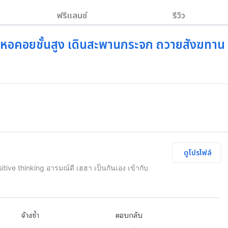
ฟรีแลนซ์
รีวิว
ึ้นหอคอยชั้นสูง เดินสะพานกระจก ถวายสังฆทาน
ดูโปรไฟล์
ositive thinking อารมณ์ดี เฮฮา เป็นกันเอง เข้ากับ
จ้างซ้ำ
ตอบกลับ