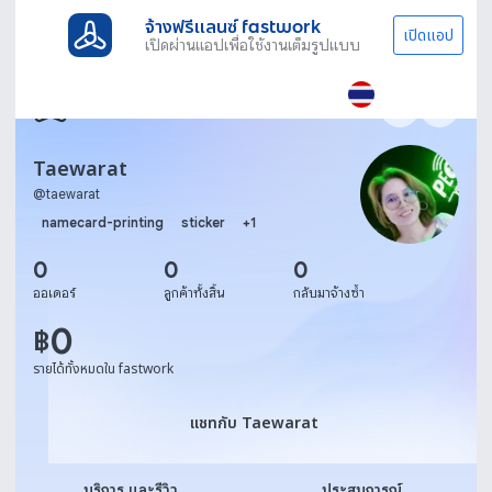
จ้างฟรีแลนซ์ fastwork
เปิดแอป
เปิดผ่านแอปเพื่อใช้งานเต็มรูปแบบ
Taewarat
@
taewarat
namecard-printing
sticker
+
1
0
0
0
ออเดอร์
ลูกค้าทั้งสิ้น
กลับมาจ้างซ้ำ
0
฿
รายได้ทั้งหมดใน fastwork
แชทกับ Taewarat
แชทกับ Taewarat
บริการ และรีวิว
ประสบการณ์