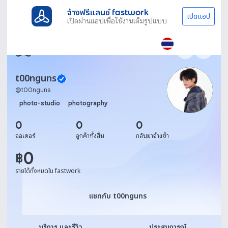
จ้างฟรีแลนซ์ fastwork
เปิดแอป
เปิดผ่านแอปเพื่อใช้งานเต็มรูปแบบ
t00nguns
@
t00nguns
photo-studio
photography
0
0
0
ออเดอร์
ลูกค้าทั้งสิ้น
กลับมาจ้างซ้ำ
0
฿
รายได้ทั้งหมดใน fastwork
แชทกับ t00nguns
แชทกับ t00nguns
บริการ และรีวิว
ประสบการณ์