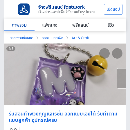
จ้างฟรีแลนซ์ fastwork
เปิดแอป
เปิดผ่านแอปเพื่อใช้งานเต็มรูปแบบ
ภาพรวม
แพ็กเกจ
ฟรีแลนซ์
รีวิว
ประเภทงานทั้งหมด
ออกแบบกราฟิก
Art & Craft
1
/
3
รับสอนทำพวงกุญแจ​เรซิ่น ออกแบบเองได้ รับทำตาม
แบบลูกค้า อุปกรณ์​ครบ