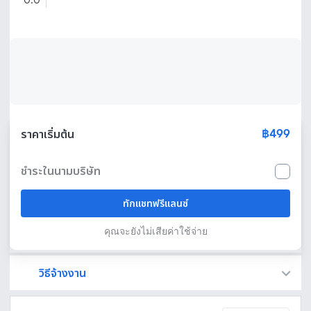
0.0
฿499
ราคาเริ่มต้น
ชำระในนามบริษัท
ทักแชทฟรีแลนซ์
คุณจะยังไม่เสียค่าใช้จ่าย
วิธีจ้างงาน
Fastwork เป็นตัวกลางถือเงินของคุณ เพื่อความปลอดภัย และฟรีแลนซ์จะได้รับเงิน หลังจากผู้ว่าจ้างจะกดอนุมัติงานแล้วเท่านั้น!
ทักแชทเพื่อคุยรายละเอียดและบรีฟงานกับฟรีแลนซ์ได้ทันทีโดยไม่มีค่าใช้จ่าย
ตกลงจ้างงาน โดยขอใบเสนอราคากับฟรีแลนซ์ ตรวจสอบรายละเอียดและชำระเงินได้ทันที
เมื่อฟรีแลนซ์ทำงานตามข้อตกลงและส่งงานขั้น สุดท้ายแล้ว ผู้จ้างสามารถตรวจสอบ ขอแก้ไขหรืออนุมัติได้ตามข้อตกลง