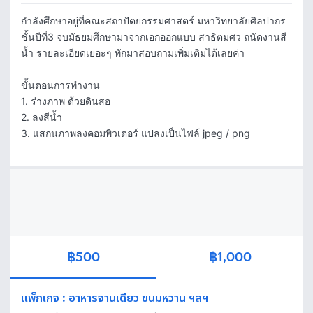
กำลังศึกษาอยู่ที่คณะสถาปัตยกรรมศาสตร์ มหาวิทยาลัยศิลปากร 
ชั้นปีที่3 จบมัธยมศึกษามาจากเอกออกแบบ สาธิตมศว ถนัดงานสี
น้ำ รายละเอียดเยอะๆ ทักมาสอบถามเพิ่มเติมได้เลยค่า

ขั้นตอนการทำงาน

1. ร่างภาพ ด้วยดินสอ

2. ลงสีน้ำ

3. แสกนภาพลงคอมพิวเตอร์ แปลงเป็นไฟล์ jpeg / png
฿500
฿1,000
แพ็กเกจ
:
อาหารจานเดียว ขนมหวาน ฯลฯ