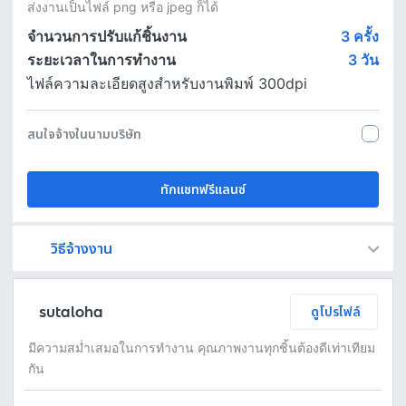
ส่งงานเป็นไฟล์ png หรือ jpeg ก็ได้
จำนวนการปรับแก้ชิ้นงาน
3 ครั้ง
ระยะเวลาในการทำงาน
3
วัน
ไฟล์ความละเอียดสูงสำหรับงานพิมพ์ 300dpi
สนใจจ้างในนามบริษัท
ทักแชทฟรีแลนซ์
วิธีจ้างงาน
Fastwork เป็นตัวกลางถือเงินของคุณ เพื่อความปลอดภัย และฟรีแลนซ์จะได้รับเงิน หลังจากผู้ว่าจ้างจะกดอนุมัติงานแล้วเท่านั้น!
ทักแชทเพื่อคุยรายละเอียดและบรีฟงานกับฟรีแลนซ์ได้ทันทีโดยไม่มีค่าใช้จ่าย
ตกลงจ้างงาน โดยขอใบเสนอราคากับฟรีแลนซ์ ตรวจสอบรายละเอียดและชำระเงินได้ทันที
เมื่อฟรีแลนซ์ทำงานตามข้อตกลงและส่งงานขั้น สุดท้ายแล้ว ผู้จ้างสามารถตรวจสอบ ขอแก้ไขหรืออนุมัติได้ตามข้อตกลง
sutaloha
ดูโปรไฟล์
มีความสม่ำเสมอในการทำงาน คุณภาพงานทุกชิ้นต้องดีเท่าเทียม
กัน