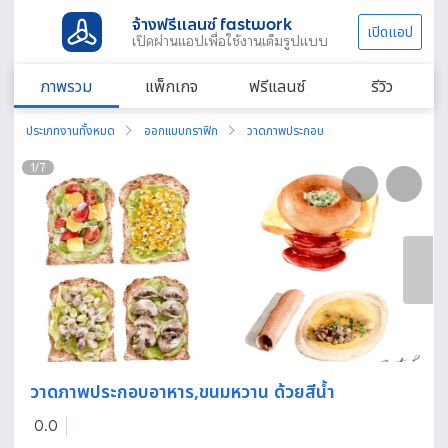
จ้างฟรีแลนซ์ fastwork
เปิดแอป
เปิดผ่านแอปเพื่อใช้งานเต็มรูปแบบ
ภาพรวม
แพ็กเกจ
ฟรีแลนซ์
รีวิว
ประเภทงานทั้งหมด
ออกแบบกราฟิก
วาดภาพประกอบ
1
/
7
วาดภาพประกอบอาหาร,ขนมหวาน ด้วยสีน้ำ
0.0