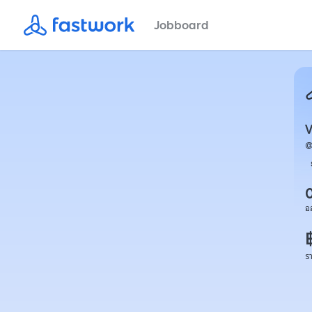
Jobboard
V
อ
ร