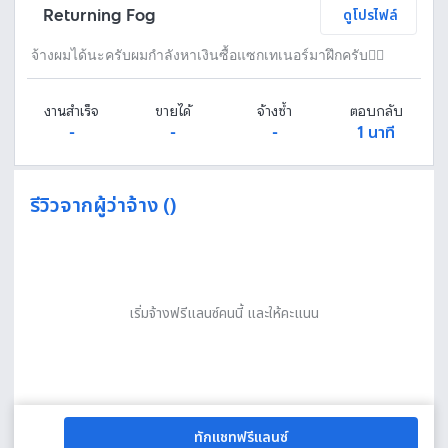
Returning Fog
ดูโปรไฟล์
จ้างผมได้นะครับผมกำลังหาเงินซื้อแซกเทเนอร์มาฝึกครับ🙇‍♂️
งานสำเร็จ
ขายได้
จ้างซ้ำ
ตอบกลับ
-
-
-
1 นาที
รีวิวจากผู้ว่าจ้าง ()
เริ่มจ้างฟรีแลนซ์คนนี้ และให้คะแนน
ทักแชทฟรีแลนซ์