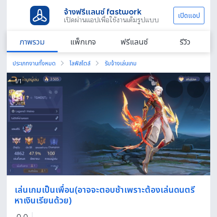
จ้างฟรีแลนซ์ fastwork
เปิดแอป
เปิดผ่านแอปเพื่อใช้งานเต็มรูปแบบ
ภาพรวม
แพ็กเกจ
ฟรีแลนซ์
รีวิว
ประเภทงานทั้งหมด
ไลฟ์สไตล์
รับจ้างเล่นเกม
1
/
1
เล่นเกมเป็นเพื่อน(อาจจะตอบช้าเพราะต้องเล่นดนตรี
หาเงินเรียนด้วย)