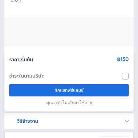
0.0
฿150
ราคาเริ่มต้น
ชำระในนามบริษัท
ทักแชทฟรีแลนซ์
คุณจะยังไม่เสียค่าใช้จ่าย
วิธีจ้างงาน
Fastwork เป็นตัวกลางถือเงินของคุณ เพื่อความปลอดภัย และฟรีแลนซ์จะได้รับเงิน หลังจากผู้ว่าจ้างจะกดอนุมัติงานแล้วเท่านั้น!
ทักแชทเพื่อคุยรายละเอียดและบรีฟงานกับฟรีแลนซ์ได้ทันทีโดยไม่มีค่าใช้จ่าย
ตกลงจ้างงาน โดยขอใบเสนอราคากับฟรีแลนซ์ ตรวจสอบรายละเอียดและชำระเงินได้ทันที
เมื่อฟรีแลนซ์ทำงานตามข้อตกลงและส่งงานขั้น สุดท้ายแล้ว ผู้จ้างสามารถตรวจสอบ ขอแก้ไขหรืออนุมัติได้ตามข้อตกลง