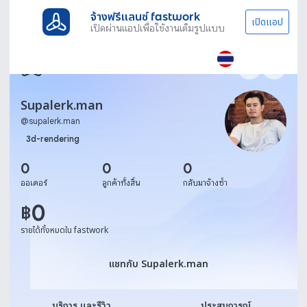
จ้างฟรีแลนซ์ fastwork
เปิดแอป
เปิดผ่านแอปเพื่อใช้งานเต็มรูปแบบ
Supalerk.man
@
supalerk.man
3d-rendering
0
0
0
ออเดอร์
ลูกค้าทั้งสิ้น
กลับมาจ้างซ้ำ
0
฿
รายได้ทั้งหมดใน fastwork
แชทกับ Supalerk.man
แชทกับ Supalerk.man
บริการ และรีวิว
ประสบการณ์