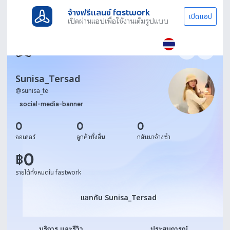
จ้างฟรีแลนซ์ fastwork
เปิดแอป
เปิดผ่านแอปเพื่อใช้งานเต็มรูปแบบ
Sunisa_Tersad
@
sunisa_te
social-media-banner
0
0
0
ออเดอร์
ลูกค้าทั้งสิ้น
กลับมาจ้างซ้ำ
0
฿
รายได้ทั้งหมดใน fastwork
แชทกับ Sunisa_Tersad
แชทกับ Sunisa_Tersad
บริการ และรีวิว
ประสบการณ์