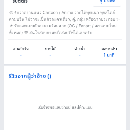
sudais
ดูโปรไฟล์
🎨 รับวาดงานแนว Cartoon / Anime วาดได้ทุกแนว ทุกสไตล์
ตามบรีฟ ไม่ว่าจะเป็นตัวละครเดี่ยว, คู่, กลุ่ม หรือฉากประกอบ ✨
📌 รับออกแบบตัวละครพร้อมฉาก (OC / Fanart / ออกแบบใหม่
ทั้งหมด) 💬 สนใจสอบถามหรือส่งบรีฟได้เลยครับ
งานสำเร็จ
ขายได้
จ้างซ้ำ
ตอบกลับ
-
-
-
1 นาที
รีวิวจากผู้ว่าจ้าง ()
เริ่มจ้างฟรีแลนซ์คนนี้ และให้คะแนน