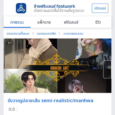
จ้างฟรีแลนซ์ fastwork
เปิดแอป
เปิดผ่านแอปเพื่อใช้งานเต็มรูปแบบ
ภาพรวม
แพ็กเกจ
ฟรีแลนซ์
รีวิว
ประเภทงานทั้งหมด
ออกแบบกราฟิก
วาดภาพประกอบ
1
/
7
รับวาดรูปลายเส้น semi-realistic/manhwa
0.0