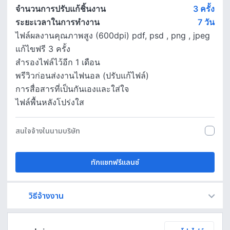
จำนวนการปรับแก้ชิ้นงาน
3 ครั้ง
ระยะเวลาในการทำงาน
7
วัน
ไฟล์ผลงานคุณภาพสูง (600dpi) pdf, psd , png , jpeg
แก้ไขฟรี 3 ครั้ง
สำรองไฟล์ไว้อีก 1 เดือน
พรีวิวก่อนส่งงานไฟนอล (ปรับแก้ไฟล์)
การสื่อสารที่เป็นกันเองและใส่ใจ
ไฟล์พื้นหลังโปร่งใส
สนใจจ้างในนามบริษัท
ทักแชทฟรีแลนซ์
วิธีจ้างงาน
Fastwork เป็นตัวกลางถือเงินของคุณ เพื่อความปลอดภัย และฟรีแลนซ์จะได้รับเงิน หลังจากผู้ว่าจ้างจะกดอนุมัติงานแล้วเท่านั้น!
ทักแชทเพื่อคุยรายละเอียดและบรีฟงานกับฟรีแลนซ์ได้ทันทีโดยไม่มีค่าใช้จ่าย
ตกลงจ้างงาน โดยขอใบเสนอราคากับฟรีแลนซ์ ตรวจสอบรายละเอียดและชำระเงินได้ทันที
เมื่อฟรีแลนซ์ทำงานตามข้อตกลงและส่งงานขั้น สุดท้ายแล้ว ผู้จ้างสามารถตรวจสอบ ขอแก้ไขหรืออนุมัติได้ตามข้อตกลง