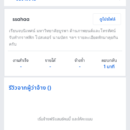
Fastwork เป็นตัวกลางถือเงินของคุณ เพื่อความปลอดภัย และฟรีแลนซ์จะได้รับเงิน หลังจากผู้ว่าจ้างจะกดอนุมัติงานแล้วเท่านั้น!
ทักแชทเพื่อคุยรายละเอียดและบรีฟงานกับฟรีแลนซ์ได้ทันทีโดยไม่มีค่าใช้จ่าย
ตกลงจ้างงาน โดยขอใบเสนอราคากับฟรีแลนซ์ ตรวจสอบรายละเอียดและชำระเงินได้ทันที
เมื่อฟรีแลนซ์ทำงานตามข้อตกลงและส่งงานขั้น สุดท้ายแล้ว ผู้จ้างสามารถตรวจสอบ ขอแก้ไขหรืออนุมัติได้ตามข้อตกลง
ssahaa
ดูโปรไฟล์
เรียนจบนิเทศน์ มหาวิทยาลัยบูรพา ด้านภาพยนต์และโทรทัศน์
รับทำกราฟฟิก โปสเตอร์ นามบัตร ฯลฯ รายละเอียดทักมาคุยกัน
ครับ
งานสำเร็จ
ขายได้
จ้างซ้ำ
ตอบกลับ
-
-
-
1 นาที
รีวิวจากผู้ว่าจ้าง ()
เริ่มจ้างฟรีแลนซ์คนนี้ และให้คะแนน