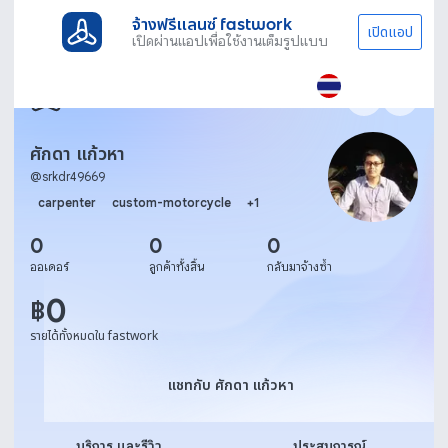
จ้างฟรีแลนซ์ fastwork
เปิดแอป
เปิดผ่านแอปเพื่อใช้งานเต็มรูปแบบ
ศักดา แก้วหา
@
srkdr49669
carpenter
custom-motorcycle
+
1
0
0
0
ออเดอร์
ลูกค้าทั้งสิ้น
กลับมาจ้างซ้ำ
0
฿
รายได้ทั้งหมดใน fastwork
แชทกับ ศักดา แก้วหา
แชทกับ ศักดา แก้วหา
บริการ และรีวิว
ประสบการณ์