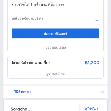
•
แก้ไขได้ 1 ครั้งตามที่ต้องการ
สนใจจ้างในนามบริษัท
ทักแชทฟรีแลนซ์
ย่อรายละเอียด
฿1,200
❗️งานเร่ง❗️วางแพลนเที่ยว
ดูรายละเอียด
วิธีจ้างงาน
Fastwork เป็นตัวกลางถือเงินของคุณ เพื่อความปลอดภัย และฟรีแลนซ์จะได้รับเงิน หลังจากผู้ว่าจ้างจะกดอนุมัติงานแล้วเท่านั้น!
ทักแชทเพื่อคุยรายละเอียดและบรีฟงานกับฟรีแลนซ์ได้ทันทีโดยไม่มีค่าใช้จ่าย
ตกลงจ้างงาน โดยขอใบเสนอราคากับฟรีแลนซ์ ตรวจสอบรายละเอียดและชำระเงินได้ทันที
เมื่อฟรีแลนซ์ทำงานตามข้อตกลงและส่งงานขั้น สุดท้ายแล้ว ผู้จ้างสามารถตรวจสอบ ขอแก้ไขหรืออนุมัติได้ตามข้อตกลง
Soracha.J
ดูโปรไฟล์