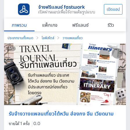
จ้างฟรีแลนซ์ fastwork
เปิดแอป
เปิดผ่านแอปเพื่อใช้งานเต็มรูปแบบ
ภาพรวม
แพ็กเกจ
ฟรีแลนซ์
รีวิว
ประเภทงานทั้งหมด
ไลฟ์สไตล์
วางแพลนเที่ยว
1
/
5
รับจ้างวางแพลนเที่ยวไต้หวัน ฮ่องกง จีน เวียดนาม
ขายได้ 1 ครั้ง
0.0