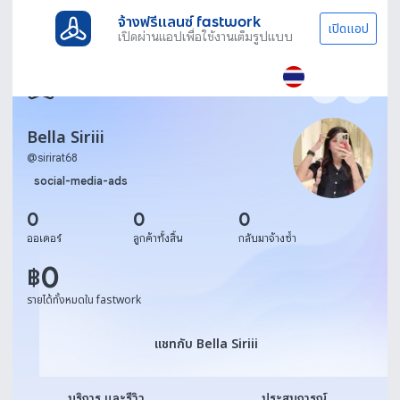
จ้างฟรีแลนซ์ fastwork
เปิดแอป
เปิดผ่านแอปเพื่อใช้งานเต็มรูปแบบ
Bella Siriii
@
sirirat68
social-media-ads
0
0
0
ออเดอร์
ลูกค้าทั้งสิ้น
กลับมาจ้างซ้ำ
0
฿
รายได้ทั้งหมดใน fastwork
แชทกับ Bella Siriii
แชทกับ Bella Siriii
บริการ และรีวิว
ประสบการณ์