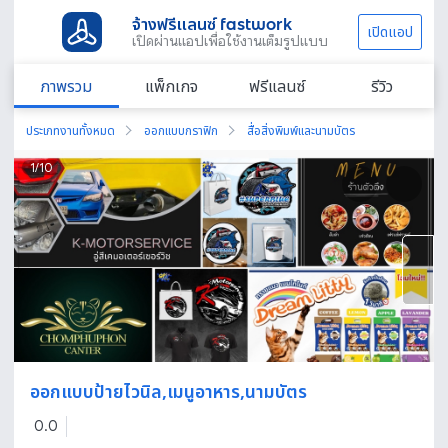
จ้างฟรีแลนซ์ fastwork
เปิดแอป
เปิดผ่านแอปเพื่อใช้งานเต็มรูปแบบ
ภาพรวม
แพ็กเกจ
ฟรีแลนซ์
รีวิว
ประเภทงานทั้งหมด
ออกแบบกราฟิก
สื่อสิ่งพิมพ์และนามบัตร
1
/
10
ออกแบบป้ายไวนิล,เมนูอาหาร,นามบัตร
0.0