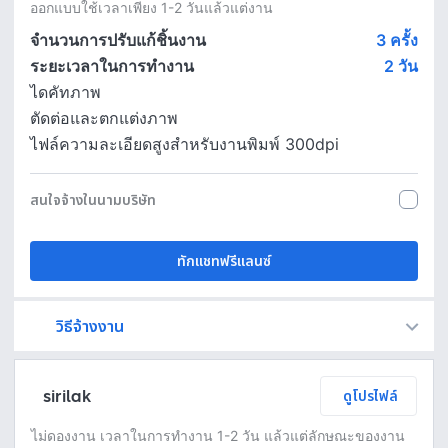
ออกแบบใช้เวลาเพียง 1-2 วันแล้วแต่งาน
จำนวนการปรับแก้ชิ้นงาน
3 ครั้ง
ระยะเวลาในการทำงาน
2
วัน
ไดคัทภาพ
ตัดต่อและตกแต่งภาพ
ไฟล์ความละเอียดสูงสำหรับงานพิมพ์ 300dpi
สนใจจ้างในนามบริษัท
ทักแชทฟรีแลนซ์
วิธีจ้างงาน
Fastwork เป็นตัวกลางถือเงินของคุณ เพื่อความปลอดภัย และฟรีแลนซ์จะได้รับเงิน หลังจากผู้ว่าจ้างจะกดอนุมัติงานแล้วเท่านั้น!
ทักแชทเพื่อคุยรายละเอียดและบรีฟงานกับฟรีแลนซ์ได้ทันทีโดยไม่มีค่าใช้จ่าย
ตกลงจ้างงาน โดยขอใบเสนอราคากับฟรีแลนซ์ ตรวจสอบรายละเอียดและชำระเงินได้ทันที
เมื่อฟรีแลนซ์ทำงานตามข้อตกลงและส่งงานขั้น สุดท้ายแล้ว ผู้จ้างสามารถตรวจสอบ ขอแก้ไขหรืออนุมัติได้ตามข้อตกลง
sirilak
ดูโปรไฟล์
ไม่ดองงาน เวลาในการทำงาน 1-2 วัน แล้วแต่ลักษณะของงาน