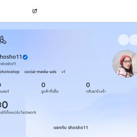
Ask AI
shosho11
@
shosho11
photoshop
social-media-ads
+
1
0
0
0
อเดอร์
ลูกค้าทั้งสิ้น
กลับมาจ้างซ้ำ
0
฿
ายได้ทั้งหมดใน fastwork
แชทกับ shosho11
แชทกับ shosho11