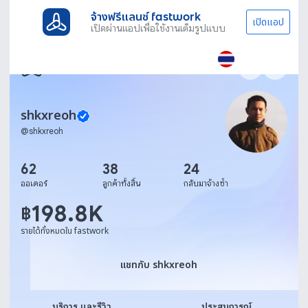
จ้างฟรีแลนซ์ fastwork
เปิดแอป
เปิดผ่านแอปเพื่อใช้งานเต็มรูปแบบ
shkxreoh
@
shkxreoh
62
38
24
ออเดอร์
ลูกค้าทั้งสิ้น
กลับมาจ้างซ้ำ
198.8K
฿
รายได้ทั้งหมดใน fastwork
แชทกับ shkxreoh
แชทกับ shkxreoh
บริการ และรีวิว
ประสบการณ์