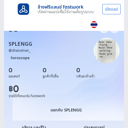
จ้างฟรีแลนซ์ fastwork
เปิดแอป
เปิดผ่านแอปเพื่อใช้งานเต็มรูปแบบ
SPLENGG
@
shanutnan_
horoscope
0
0
0
ออเดอร์
ลูกค้าทั้งสิ้น
กลับมาจ้างซ้ำ
0
฿
รายได้ทั้งหมดใน fastwork
แชทกับ SPLENGG
แชทกับ SPLENGG
บริการ และรีวิว
ประสบการณ์