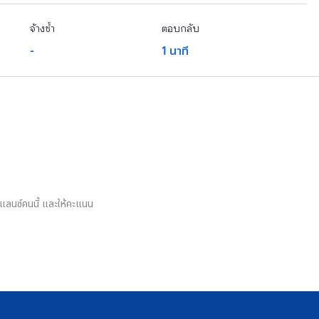
จ้างซ้ำ
ตอบกลับ
-
1 นาที
รีแลนซ์คนนี้ และให้คะแนน