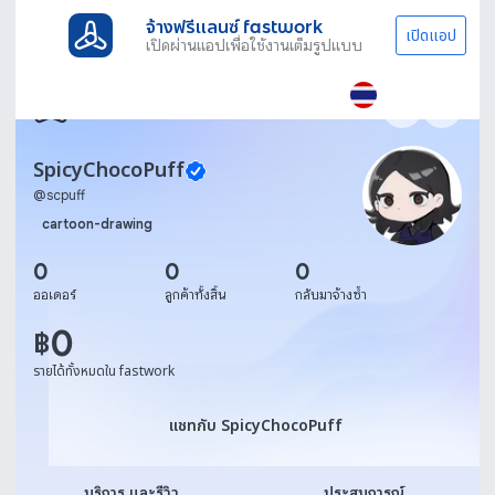
จ้างฟรีแลนซ์ fastwork
เปิดแอป
เปิดผ่านแอปเพื่อใช้งานเต็มรูปแบบ
SpicyChocoPuff
@
scpuff
cartoon-drawing
0
0
0
ออเดอร์
ลูกค้าทั้งสิ้น
กลับมาจ้างซ้ำ
0
฿
รายได้ทั้งหมดใน fastwork
แชทกับ SpicyChocoPuff
แชทกับ SpicyChocoPuff
บริการ และรีวิว
ประสบการณ์