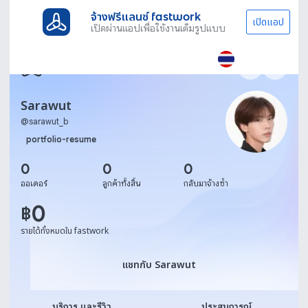
จ้างฟรีแลนซ์ fastwork
เปิดแอป
เปิดผ่านแอปเพื่อใช้งานเต็มรูปแบบ
Sarawut
@
sarawut_b
portfolio-resume
0
0
0
ออเดอร์
ลูกค้าทั้งสิ้น
กลับมาจ้างซ้ำ
0
฿
รายได้ทั้งหมดใน fastwork
แชทกับ Sarawut
แชทกับ Sarawut
บริการ และรีวิว
ประสบการณ์