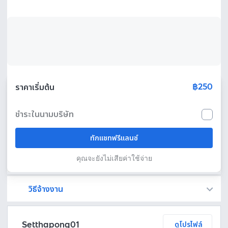
฿250
ราคาเริ่มต้น
ชำระในนามบริษัท
ทักแชทฟรีแลนซ์
คุณจะยังไม่เสียค่าใช้จ่าย
วิธีจ้างงาน
Fastwork เป็นตัวกลางถือเงินของคุณ เพื่อความปลอดภัย และฟรีแลนซ์จะได้รับเงิน หลังจากผู้ว่าจ้างจะกดอนุมัติงานแล้วเท่านั้น!
ทักแชทเพื่อคุยรายละเอียดและบรีฟงานกับฟรีแลนซ์ได้ทันทีโดยไม่มีค่าใช้จ่าย
ตกลงจ้างงาน โดยขอใบเสนอราคากับฟรีแลนซ์ ตรวจสอบรายละเอียดและชำระเงินได้ทันที
เมื่อฟรีแลนซ์ทำงานตามข้อตกลงและส่งงานขั้น สุดท้ายแล้ว ผู้จ้างสามารถตรวจสอบ ขอแก้ไขหรืออนุมัติได้ตามข้อตกลง
Setthapong01
ดูโปรไฟล์