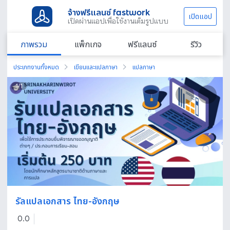
จ้างฟรีแลนซ์ fastwork
เปิดแอป
เปิดผ่านแอปเพื่อใช้งานเต็มรูปแบบ
ภาพรวม
แพ็กเกจ
ฟรีแลนซ์
รีวิว
ประเภทงานทั้งหมด
เขียนและแปลภาษา
แปลภาษา
1
/
1
รัลแปลเอกสาร ไทย-อังกฤษ
0.0