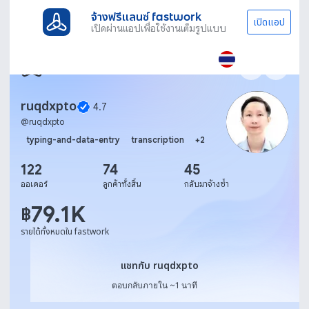
จ้างฟรีแลนซ์ fastwork
เปิดแอป
เปิดผ่านแอปเพื่อใช้งานเต็มรูปแบบ
ruqdxpto
4.7
@
ruqdxpto
typing-and-data-entry
transcription
+
2
122
74
45
ออเดอร์
ลูกค้าทั้งสิ้น
กลับมาจ้างซ้ำ
79.1K
฿
รายได้ทั้งหมดใน fastwork
แชทกับ ruqdxpto
แชทกับ ruqdxpto
ตอบกลับภายใน ~1 นาที