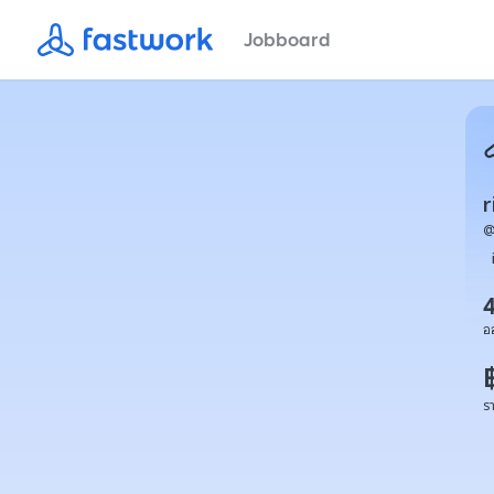
Jobboard
r
อ
ร