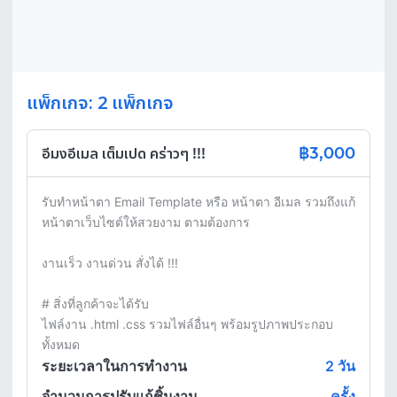
แพ็กเกจ: 2 แพ็กเกจ
฿3,000
อีมงอีเมล เต็มเปด คร่าวๆ !!!
รับทำหน้าตา Email Template หรือ หน้าตา อีเมล รวมถึงแก้
หน้าตาเว็บไซต์ให้สวยงาม ตามต้องการ

งานเร็ว งานด่วน สั่งได้ !!!

# สิ่งที่ลูกค้าจะได้รับ

ไฟล์งาน .html .css รวมไฟล์อื่นๆ พร้อมรูปภาพประกอบ
ทั้งหมด
ระยะเวลาในการทำงาน
2
วัน
จำนวนการปรับแก้ชิ้นงาน
ครั้ง