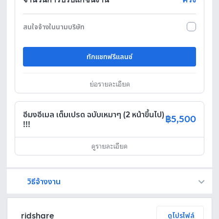
สนใจจ้างในนามบริษัท
ทักแชทฟรีแลนซ์
ย่อรายละเอียด
อีมงอีเมล เต็มเปรด ฉบับเหมาๆ (2 หน้าขึ้นไป)
฿5,500
!!!
ดูรายละเอียด
วิธีจ้างงาน
Fastwork เป็นตัวกลางถือเงินของคุณ เพื่อความปลอดภัย และฟรีแลนซ์จะได้รับเงิน หลังจากผู้ว่าจ้างจะกดอนุมัติงานแล้วเท่านั้น!
ทักแชทเพื่อคุยรายละเอียดและบรีฟงานกับฟรีแลนซ์ได้ทันทีโดยไม่มีค่าใช้จ่าย
ตกลงจ้างงาน โดยขอใบเสนอราคากับฟรีแลนซ์ ตรวจสอบรายละเอียดและชำระเงินได้ทันที
เมื่อฟรีแลนซ์ทำงานตามข้อตกลงและส่งงานขั้น สุดท้ายแล้ว ผู้จ้างสามารถตรวจสอบ ขอแก้ไขหรืออนุมัติได้ตามข้อตกลง
ridshare
ดูโปรไฟล์