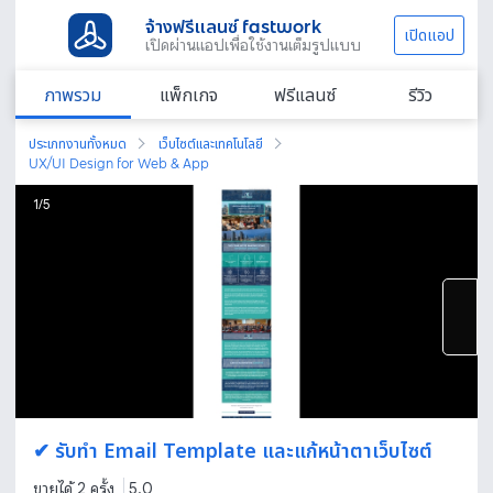
จ้างฟรีแลนซ์ fastwork
เปิดแอป
เปิดผ่านแอปเพื่อใช้งานเต็มรูปแบบ
ภาพรวม
แพ็กเกจ
ฟรีแลนซ์
รีวิว
ประเภทงานทั้งหมด
เว็บไซต์และเทคโนโลยี
UX/UI Design for Web & App
1
/
5
✔ รับทำ Email Template และแก้หน้าตาเว็บไซต์
ขายได้ 2 ครั้ง
5.0