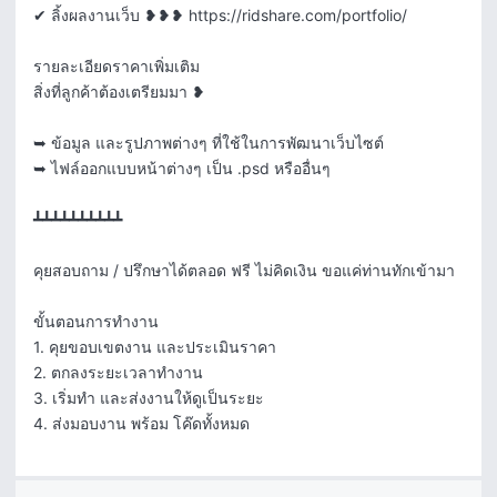
✔ ลิ้งผลงานเว็บ ❥❥❥ https://ridshare.com/portfolio/

รายละเอียดราคาเพิ่มเติม

สิ่งที่ลูกค้าต้องเตรียมมา ❥

➥ ข้อมูล และรูปภาพต่างๆ ที่ใช้ในการพัฒนาเว็บไซต์

➥ ไฟล์ออกแบบหน้าต่างๆ เป็น .psd หรืออื่นๆ

┻┻┻┻┻┻┻┻┻┻

คุยสอบถาม / ปรึกษาได้ตลอด ฟรี ไม่คิดเงิน ขอแค่ท่านทักเข้ามา

ขั้นตอนการทำงาน

1. คุยขอบเขตงาน และประเมินราคา

2. ตกลงระยะเวลาทำงาน

3. เริ่มทำ และส่งงานให้ดูเป็นระยะ

4. ส่งมอบงาน พร้อม โค๊ดทั้งหมด