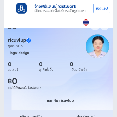
จ้างฟรีแลนซ์ fastwork
เปิดแอป
เปิดผ่านแอปเพื่อใช้งานเต็มรูปแบบ
ricuvlup
@
ricuvlup
logo-design
0
0
0
ออเดอร์
ลูกค้าทั้งสิ้น
กลับมาจ้างซ้ำ
0
฿
รายได้ทั้งหมดใน fastwork
แชทกับ ricuvlup
แชทกับ ricuvlup
บริการ และรีวิว
ประสบการณ์