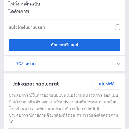
ไฟล์งานต้นฉบับ
ไดคัทภาพ
สนใจจ้างในนามบริษัท
ทักแชทฟรีแลนซ์
วิธีจ้างงาน
Fastwork เป็นตัวกลางถือเงินของคุณ เพื่อความปลอดภัย และฟรีแลนซ์จะได้รับเงิน หลังจากผู้ว่าจ้างจะกดอนุมัติงานแล้วเท่านั้น!
ทักแชทเพื่อคุยรายละเอียดและบรีฟงานกับฟรีแลนซ์ได้ทันทีโดยไม่มีค่าใช้จ่าย
ตกลงจ้างงาน โดยขอใบเสนอราคากับฟรีแลนซ์ ตรวจสอบรายละเอียดและชำระเงินได้ทันที
เมื่อฟรีแลนซ์ทำงานตามข้อตกลงและส่งงานขั้น สุดท้ายแล้ว ผู้จ้างสามารถตรวจสอบ ขอแก้ไขหรืออนุมัติได้ตามข้อตกลง
Jakkapat naowarat
ดูโปรไฟล์
ประสบการณ์ในการออกแบบแบนเนอร์งานนิทรรศการ ออกแบบ
ป้ายโฆษณาสินค้า ออกแบบป้ายประชาสัมพันธ์ของสภานักเรียน
โรงเรียนสารคามพิทยาคมประจำปีการศึกษา2565 มี
ประสบการณ์ถ่ายภาพด้วยกล้องดิจิตอล สามารถแต่งสีตัดต่อภาพ
ได้