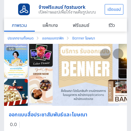
จ้างฟรีแลนซ์ fastwork
เปิดแอป
เปิดผ่านแอปเพื่อใช้งานเต็มรูปแบบ
ภาพรวม
แพ็กเกจ
ฟรีแลนซ์
รีวิว
ประเภทงานทั้งหมด
ออกแบบกราฟิก
Banner โฆษณา
1
/
9
ออกแบบสื่อประชาสัมพันธ์และโฆษณา
0.0