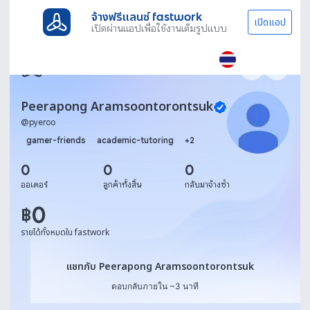
จ้างฟรีแลนซ์ fastwork
เปิดแอป
เปิดผ่านแอปเพื่อใช้งานเต็มรูปแบบ
Peerapong Aramsoontorontsuk
@
pyeroo
gamer-friends
academic-tutoring
+
2
0
0
0
ออเดอร์
ลูกค้าทั้งสิ้น
กลับมาจ้างซ้ำ
0
฿
รายได้ทั้งหมดใน fastwork
แชทกับ Peerapong Aramso
แชทกับ Peerapong Aramsoontorontsuk
ตอบกลับภายใน ~3 นาที