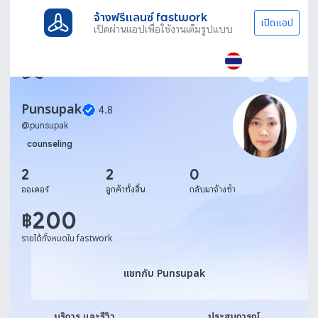
จ้างฟรีแลนซ์ fastwork
เปิดแอป
เปิดผ่านแอปเพื่อใช้งานเต็มรูปแบบ
Punsupak
4.8
@
punsupak
counseling
2
2
0
ออเดอร์
ลูกค้าทั้งสิ้น
กลับมาจ้างซ้ำ
200
฿
รายได้ทั้งหมดใน fastwork
แชทกับ Punsupak
แชทกับ Punsupak
บริการ และรีวิว
ประสบการณ์