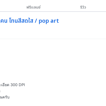
ฟรีแลนซ์
รีวิว
น โทนสีสดใส / pop art


เอียด 300 DPI



ครับ
