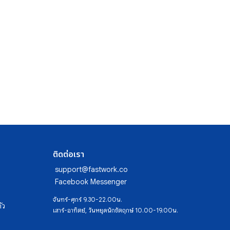
ติดต่อเรา
support@fastwork.co
Facebook Messenger
จันทร์-ศุกร์ 9.30-22.00น.
ัว
เสาร์-อาทิตย์, วันหยุดนักขัตฤกษ์ 10.00-19.00น.