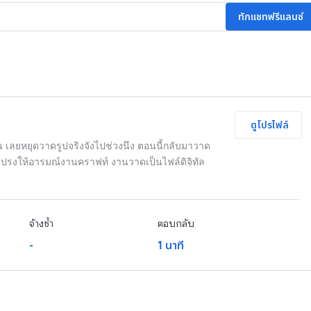
ทักแชทฟรีแลนซ์
ดูโปรไฟล์
 เลยหยุดวาดรูปจริงจังไปช่วงนึง ตอนนี้กลับมาวาด
ปรงให้อารมณ์งานคราฟท์ งานวาดเป็นไฟล์ดิจิทัล
จ้างซ้ำ
ตอบกลับ
-
1 นาที