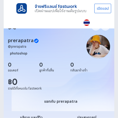
จ้างฟรีแลนซ์ fastwork
เปิดแอป
เปิดผ่านแอปเพื่อใช้งานเต็มรูปแบบ
prerapatra
@
prerapatra
photoshop
0
0
0
ออเดอร์
ลูกค้าทั้งสิ้น
กลับมาจ้างซ้ำ
0
฿
รายได้ทั้งหมดใน fastwork
แชทกับ prerapatra
แชทกับ prerapatra
บริการ และรีวิว
ประสบการณ์