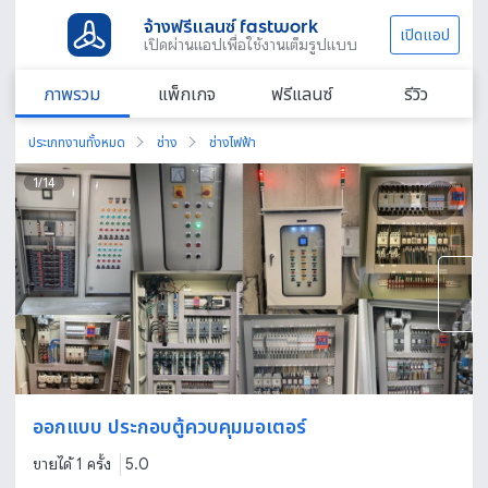
จ้างฟรีแลนซ์ fastwork
เปิดแอป
เปิดผ่านแอปเพื่อใช้งานเต็มรูปแบบ
ภาพรวม
แพ็กเกจ
ฟรีแลนซ์
รีวิว
ประเภทงานทั้งหมด
ช่าง
ช่างไฟฟ้า
1
/
14
ออกแบบ ประกอบตู้ควบคุมมอเตอร์
ขายได้ 1 ครั้ง
5.0