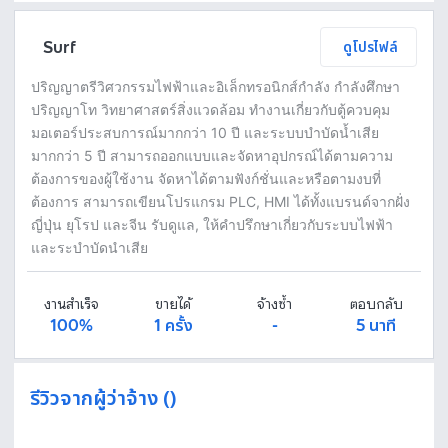
Fastwork เป็นตัวกลางถือเงินของคุณ เพื่อความปลอดภัย และฟรีแลนซ์จะได้รับเงิน หลังจากผู้ว่าจ้างจะกดอนุมัติงานแล้วเท่านั้น!
ทักแชทเพื่อคุยรายละเอียดและบรีฟงานกับฟรีแลนซ์ได้ทันทีโดยไม่มีค่าใช้จ่าย
ตกลงจ้างงาน โดยขอใบเสนอราคากับฟรีแลนซ์ ตรวจสอบรายละเอียดและชำระเงินได้ทันที
เมื่อฟรีแลนซ์ทำงานตามข้อตกลงและส่งงานขั้น สุดท้ายแล้ว ผู้จ้างสามารถตรวจสอบ ขอแก้ไขหรืออนุมัติได้ตามข้อตกลง
Surf
ดูโปรไฟล์
ปริญญาตรีวิศวกรรมไฟฟ้าและอิเล็กทรอนิกส์กำลัง กำลังศึกษา
ปริญญาโท วิทยาศาสตร์สิ่งแวดล้อม ทำงานเกี่ยวกับตู้ควบคุม
มอเตอร์ประสบการณ์มากกว่า 10 ปี และระบบบำบัดน้ำเสีย
มากกว่า 5 ปี สามารถออกแบบและจัดหาอุปกรณ์ได้ตามความ
ต้องการของผู้ใช้งาน จัดหาได้ตามฟังก์ชั่นและหรือตามงบที่
ต้องการ สามารถเขียนโปรแกรม PLC, HMI ได้ทั้งแบรนด์จากฝั่ง
ญี่ปุ่น ยุโรป และจีน รับดูแล, ให้คำปรึกษาเกี่ยวกับระบบไฟฟ้า
และระบำบัดนำเสีย
งานสำเร็จ
ขายได้
จ้างซ้ำ
ตอบกลับ
100%
1 ครั้ง
-
5 นาที
รีวิวจากผู้ว่าจ้าง ()