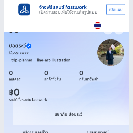
จ้างฟรีแลนซ์ fastwork
เปิดแอป
เปิดผ่านแอปเพื่อใช้งานเต็มรูปแบบ
ปอยระวี
@
poyrawee
trip-planner
line-art-illustration
0
0
0
ออเดอร์
ลูกค้าทั้งสิ้น
กลับมาจ้างซ้ำ
0
฿
รายได้ทั้งหมดใน fastwork
แชทกับ ปอยระวี
แชทกับ ปอยระวี
บริการ และรีวิว
ประสบการณ์