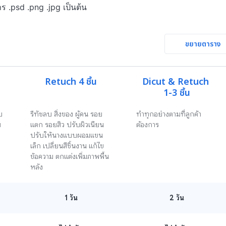
าร .psd .png .jpg เป็นต้น
ขยายตาราง
Retuch 4 ชิ้น
Dicut & Retuch 

1-3 ชิ้น
บ
รีทัชลบ สิ่งของ ผู้คน รอย
ทำทุกอย่างตามที่ลูกค้า
พ
แตก รอยสิว ปรับผิวเนียน 
ต้องการ
ปรับให้นางแบบผอมแขน
เล็ก เปลี่ยนสีชิ้นงาน แก้ไข
ข้อความ ตกแต่งเพิ่มภาพพื้น
หลัง 
1
วัน
2
วัน