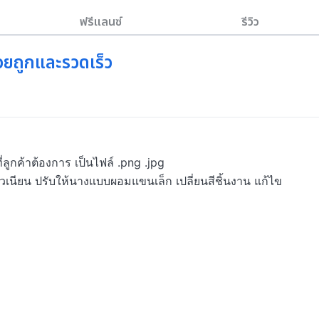
ฟรีแลนซ์
รีวิว
วยถูกและรวดเร็ว
่ลูกค้าต้องการ เป็นไฟล์ .png .jpg

ิวเนียน ปรับให้นางแบบผอมแขนเล็ก เปลี่ยนสีชิ้นงาน แก้ไข