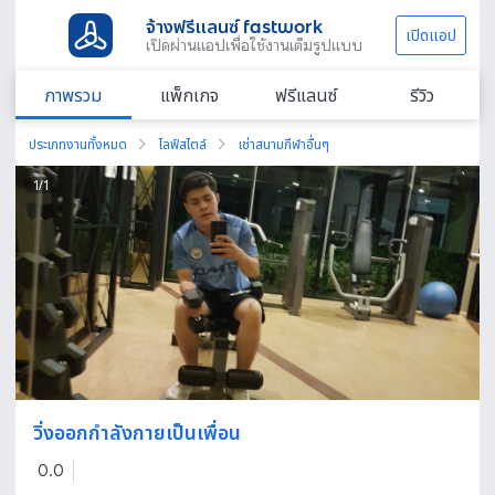
จ้างฟรีแลนซ์ fastwork
เปิดแอป
เปิดผ่านแอปเพื่อใช้งานเต็มรูปแบบ
ภาพรวม
แพ็กเกจ
ฟรีแลนซ์
รีวิว
ประเภทงานทั้งหมด
ไลฟ์สไตล์
เช่าสนามกีฬาอื่นๆ
1
/
1
วิ่งออกกำลังกายเป็นเพื่อน
0.0