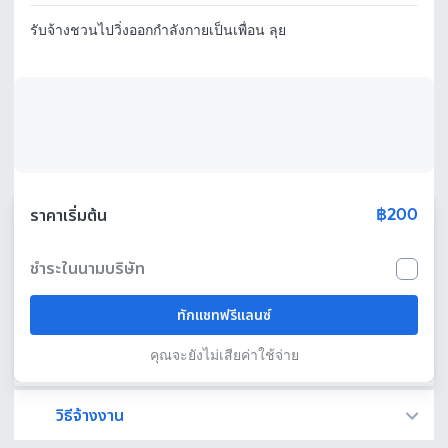
รับจ้างชวนไปวิ่งออกกำลังกายเป็นเพื่อน ลุย
฿200
ราคาเริ่มต้น
ชำระในนามบริษัท
ทักแชทฟรีแลนซ์
คุณจะยังไม่เสียค่าใช้จ่าย
วิธีจ้างงาน
Fastwork เป็นตัวกลางถือเงินของคุณ เพื่อความปลอดภัย และฟรีแลนซ์จะได้รับเงิน หลังจากผู้ว่าจ้างจะกดอนุมัติงานแล้วเท่านั้น!
ทักแชทเพื่อคุยรายละเอียดและบรีฟงานกับฟรีแลนซ์ได้ทันทีโดยไม่มีค่าใช้จ่าย
ตกลงจ้างงาน โดยขอใบเสนอราคากับฟรีแลนซ์ ตรวจสอบรายละเอียดและชำระเงินได้ทันที
เมื่อฟรีแลนซ์ทำงานตามข้อตกลงและส่งงานขั้น สุดท้ายแล้ว ผู้จ้างสามารถตรวจสอบ ขอแก้ไขหรืออนุมัติได้ตามข้อตกลง