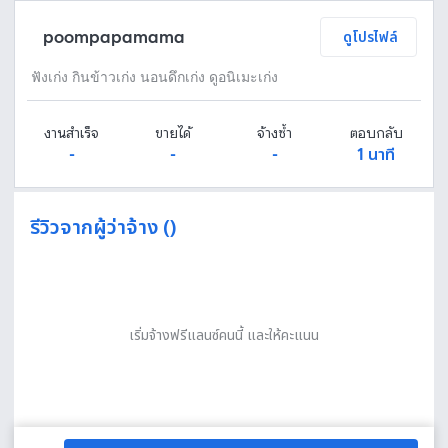
poompapamama
ดูโปรไฟล์
ฟังเก่ง กินข้าวเก่ง นอนดึกเก่ง ดูอนิเมะเก่ง
งานสำเร็จ
ขายได้
จ้างซ้ำ
ตอบกลับ
-
-
-
1 นาที
รีวิวจากผู้ว่าจ้าง ()
เริ่มจ้างฟรีแลนซ์คนนี้ และให้คะแนน