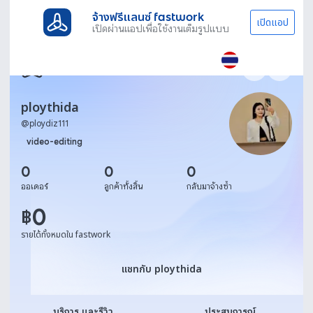
จ้างฟรีแลนซ์ fastwork
เปิดแอป
เปิดผ่านแอปเพื่อใช้งานเต็มรูปแบบ
ploythida
@
ploydiz111
video-editing
0
0
0
ออเดอร์
ลูกค้าทั้งสิ้น
กลับมาจ้างซ้ำ
0
฿
รายได้ทั้งหมดใน fastwork
แชทกับ ploythida
แชทกับ ploythida
บริการ และรีวิว
ประสบการณ์