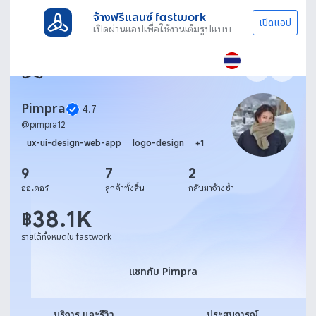
จ้างฟรีแลนซ์ fastwork
เปิดแอป
เปิดผ่านแอปเพื่อใช้งานเต็มรูปแบบ
Pimpra
4.7
@
pimpra12
ux-ui-design-web-app
logo-design
+
1
9
7
2
ออเดอร์
ลูกค้าทั้งสิ้น
กลับมาจ้างซ้ำ
38.1K
฿
รายได้ทั้งหมดใน fastwork
แชทกับ Pimpra
แชทกับ Pimpra
บริการ และรีวิว
ประสบการณ์