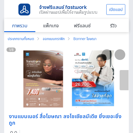
จ้างฟรีแลนซ์ fastwork
เปิดแอป
เปิดผ่านแอปเพื่อใช้งานเต็มรูปแบบ
ภาพรวม
แพ็กเกจ
ฟรีแลนซ์
รีวิว
ประเภทงานทั้งหมด
ออกแบบกราฟิก
Banner โฆษณา
1
/
8
งานแบนเนอร์ สื่อโฆษณา ลงโซเชียลมีเดีย ยิ่งเยอะยิ่ง
ถูก