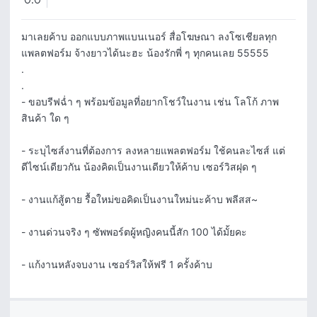
0.0
มาเลยค้าบ ออกแบบภาพแบนเนอร์ สื่อโฆษณา ลงโซเชียลทุก
แพลตฟอร์ม จ้างยาวได้นะฮะ น้องรักพี่ ๆ ทุกคนเลย 55555

.

.

- ขอบรีฟฉ่ำ ๆ พร้อมข้อมูลที่อยากโชว์ในงาน เช่น โลโก้ ภาพ
สินค้า ใด ๆ

- ระบุไซส์งานที่ต้องการ ลงหลายแพลตฟอร์ม ใช้คนละไซส์ แต่
ดีไซน์เดียวกัน น้องคิดเป็นงานเดียวให้ค้าบ เซอร์วิสฝุด ๆ 

- งานแก้สู้ตาย รื้อใหม่ขอคิดเป็นงานใหม่นะค้าบ พลีสส~

- งานด่วนจริง ๆ ซัพพอร์ตผู้หญิงคนนี้สัก 100 ได้มั้ยคะ

- แก้งานหลังจบงาน เซอร์วิสให้ฟรี 1 ครั้งค้าบ