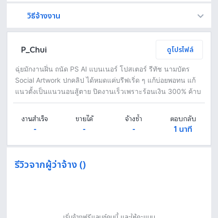
วิธีจ้างงาน
Fastwork เป็นตัวกลางถือเงินของคุณ เพื่อความปลอดภัย และฟรีแลนซ์จะได้รับเงิน หลังจากผู้ว่าจ้างจะกดอนุมัติงานแล้วเท่านั้น!
ทักแชทเพื่อคุยรายละเอียดและบรีฟงานกับฟรีแลนซ์ได้ทันทีโดยไม่มีค่าใช้จ่าย
ตกลงจ้างงาน โดยขอใบเสนอราคากับฟรีแลนซ์ ตรวจสอบรายละเอียดและชำระเงินได้ทันที
เมื่อฟรีแลนซ์ทำงานตามข้อตกลงและส่งงานขั้น สุดท้ายแล้ว ผู้จ้างสามารถตรวจสอบ ขอแก้ไขหรืออนุมัติได้ตามข้อตกลง
P_Chui
ดูโปรไฟล์
ฉุ่ยมักงานฝิ่น ถนัด PS AI แบนเนอร์ โปสเตอร์ รีทัช นามบัตร
Social Artwork ปกคลิป ได้หมดแค่บรีฟเริ่ด ๆ แก้บ่อยพอทน แก้
แนวตั้งเป็นแนวนอนสู้ตาย ปิดงานเร็วเพราะร้อนเงิน 300% ค้าบ
งานสำเร็จ
ขายได้
จ้างซ้ำ
ตอบกลับ
-
-
-
1 นาที
รีวิวจากผู้ว่าจ้าง ()
เริ่มจ้างฟรีแลนซ์คนนี้ และให้คะแนน