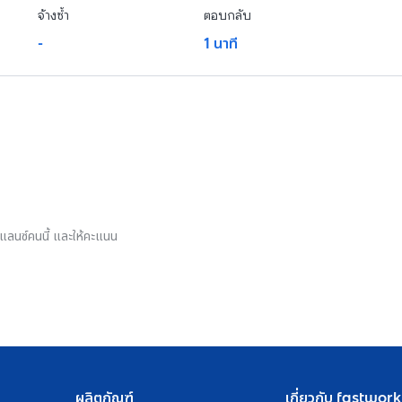
จ้างซ้ำ
ตอบกลับ
-
1 นาที
รีแลนซ์คนนี้ และให้คะแนน
ผลิตภัณฑ์
เกี่ยวกับ fastwork