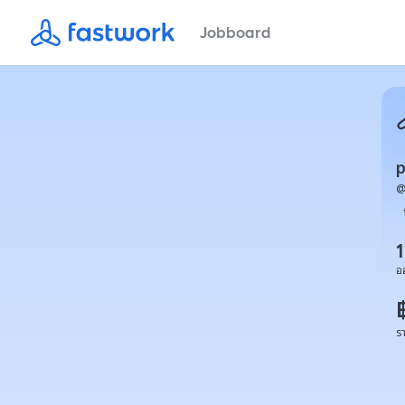
Jobboard
p
1
อ
ร