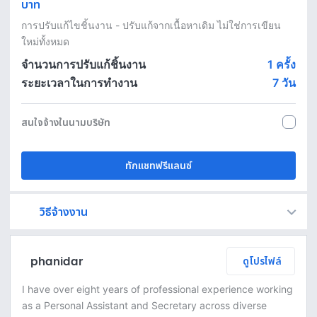
บาท
การปรับแก้ไขชิ้นงาน - ปรับแก้จากเนื้อหาเดิม ไม่ใช่การเขียน
ใหม่ทั้งหมด
จำนวนการปรับแก้ชิ้นงาน
1 ครั้ง
ระยะเวลาในการทำงาน
7
วัน
สนใจจ้างในนามบริษัท
ทักแชทฟรีแลนซ์
วิธีจ้างงาน
Fastwork เป็นตัวกลางถือเงินของคุณ เพื่อความปลอดภัย และฟรีแลนซ์จะได้รับเงิน หลังจากผู้ว่าจ้างจะกดอนุมัติงานแล้วเท่านั้น!
ทักแชทเพื่อคุยรายละเอียดและบรีฟงานกับฟรีแลนซ์ได้ทันทีโดยไม่มีค่าใช้จ่าย
ตกลงจ้างงาน โดยขอใบเสนอราคากับฟรีแลนซ์ ตรวจสอบรายละเอียดและชำระเงินได้ทันที
เมื่อฟรีแลนซ์ทำงานตามข้อตกลงและส่งงานขั้น สุดท้ายแล้ว ผู้จ้างสามารถตรวจสอบ ขอแก้ไขหรืออนุมัติได้ตามข้อตกลง
phanidar
ดูโปรไฟล์
I have over eight years of professional experience working
as a Personal Assistant and Secretary across diverse