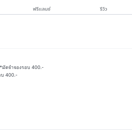
ฟรีแลนซ์
รีวิว
  *มัดจำจองรอบ 400.-

อบ 400.-
