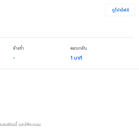
ดูโปรไฟล์
จ้างซ้ำ
ตอบกลับ
-
1 นาที
รีแลนซ์คนนี้ และให้คะแนน