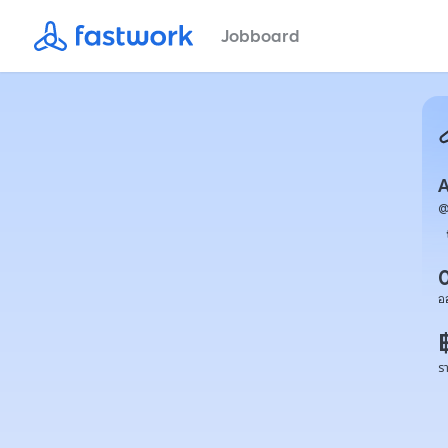
Jobboard
A
อ
ร