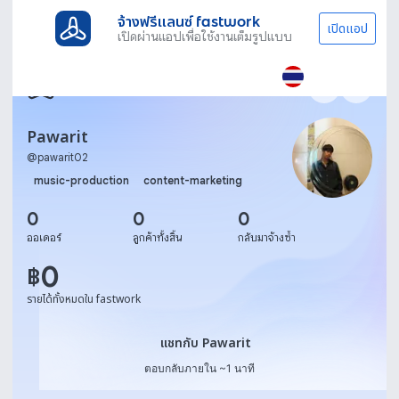
จ้างฟรีแลนซ์ fastwork
เปิดแอป
เปิดผ่านแอปเพื่อใช้งานเต็มรูปแบบ
Pawarit
@
pawarit02
music-production
content-marketing
0
0
0
ออเดอร์
ลูกค้าทั้งสิ้น
กลับมาจ้างซ้ำ
0
฿
รายได้ทั้งหมดใน fastwork
แชทกับ Pawarit
แชทกับ Pawarit
ตอบกลับภายใน ~1 นาที