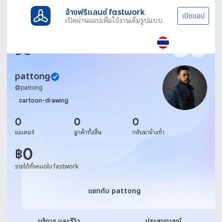
จ้างฟรีแลนซ์ fastwork
เปิดแอป
เปิดผ่านแอปเพื่อใช้งานเต็มรูปแบบ
pattong
@
pattong
cartoon-drawing
0
0
0
ออเดอร์
ลูกค้าทั้งสิ้น
กลับมาจ้างซ้ำ
0
฿
รายได้ทั้งหมดใน fastwork
แชทกับ pattong
แชทกับ pattong
บริการ และรีวิว
ประสบการณ์